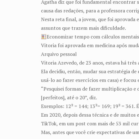
Ágatha diz que foi fundamental encontrar se
causa das redações, para a professora corri
Nesta reta final, a jovem, que foi aprovad
assuntos que trazem mais dificuldade.
Economizar tempo com cálculos mentai
Vitoria foi aprovada em medicina após muda
Arquivo pessoal
Vitoria Azevedo, de 23 anos, estava há trê
Ela decidiu, então, mudar sua estratégia d
usá-lo ao fazer exercícios em casa) e focou
“Pesquisei formas de fazer multiplicação e 
[perfeitos], até o 20”, diz.
Exemplos: 12² = 144; 13²= 169; 19² = 361.
Em 2020, depois dessa técnica e de muitos 
TikTok, em um post com mais de 53 mil cur
Mas, antes que você crie expectativas de um