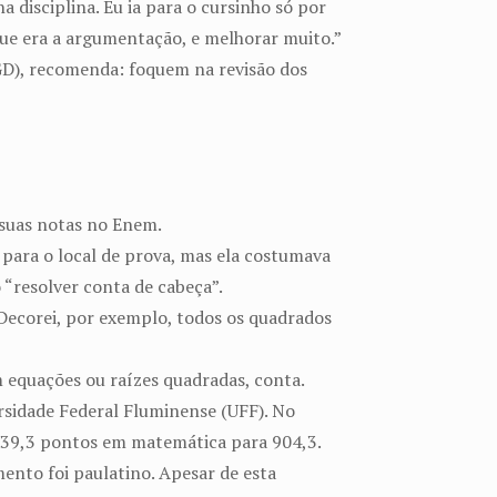
 disciplina. Eu ia para o cursinho só por
 que era a argumentação, e melhorar muito.”
GD), recomenda: foquem na revisão dos
 suas notas no Enem.
 para o local de prova, mas ela costumava
 “resolver conta de cabeça”.
 Decorei, por exemplo, todos os quadrados
equações ou raízes quadradas, conta.
ersidade Federal Fluminense (UFF). No
 639,3 pontos em matemática para 904,3.
ento foi paulatino. Apesar de esta