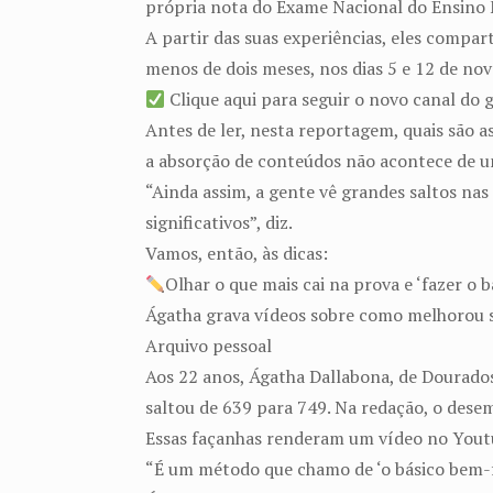
própria nota do Exame Nacional do Ensino 
A partir das suas experiências, eles compar
menos de dois meses, nos dias 5 e 12 de no
Clique aqui para seguir o novo canal d
Antes de ler, nesta reportagem, quais são a
a absorção de conteúdos não acontece de u
“Ainda assim, a gente vê grandes saltos nas
significativos”, diz.
Vamos, então, às dicas:
Olhar o que mais cai na prova e ‘fazer o 
Ágatha grava vídeos sobre como melhorou 
Arquivo pessoal
Aos 22 anos, Ágatha Dallabona, de Dourado
saltou de 639 para 749. Na redação, o dese
Essas façanhas renderam um vídeo no Youtu
“É um método que chamo de ‘o básico bem-fei