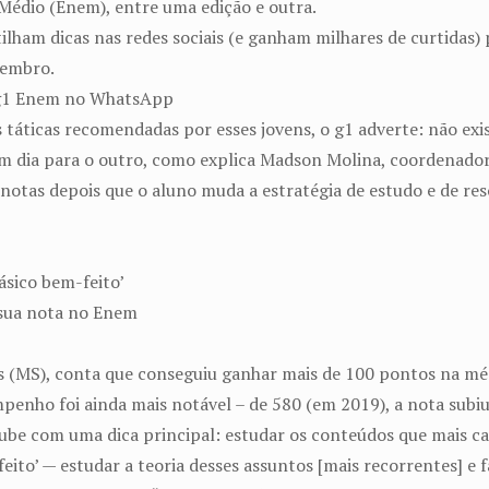
Médio (Enem), entre uma edição e outra.
tilham dicas nas redes sociais (e ganham milhares de curtidas)
vembro.
o g1 Enem no WhatsApp
s táticas recomendadas por esses jovens, o g1 adverte: não ex
m dia para o outro, como explica Madson Molina, coordenador
 notas depois que o aluno muda a estratégia de estudo e de re
básico bem-feito’
sua nota no Enem
s (MS), conta que conseguiu ganhar mais de 100 pontos na m
mpenho foi ainda mais notável – de 580 (em 2019), a nota subi
be com uma dica principal: estudar os conteúdos que mais ca
to’ — estudar a teoria desses assuntos [mais recorrentes] e fa