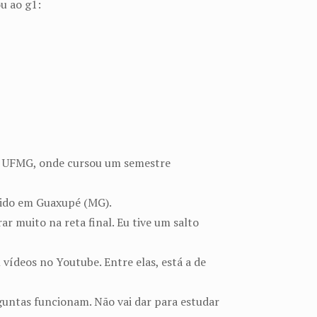
u ao g1:
na UFMG, onde cursou um semestre
scido em Guaxupé (MG).
r muito na reta final. Eu tive um salto
vídeos no Youtube. Entre elas, está a de
guntas funcionam. Não vai dar para estudar