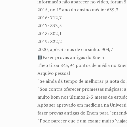
informação não aparecer no vídeo, foram 5 
2015, no 1º ano do ensino médio: 639,3
2016: 712,7
2017: 833,5
2018: 802,1
2019: 822,2
2020, após 3 anos de cursinho: 904,7
Fazer provas antigas do Enem
Theo tirou 843,94 pontos de média no Enem
Arquivo pessoal
“Se ainda dá tempo de melhorar [a nota do 
“Sou contra oferecer promessas mágicas; a p
muito bom nos últimos 2-3 meses de estudo
Após ser aprovado em medicina na Universid
fazer provas antigas do Enem para “entende
“Pode parecer que é um exame muito ‘viajad