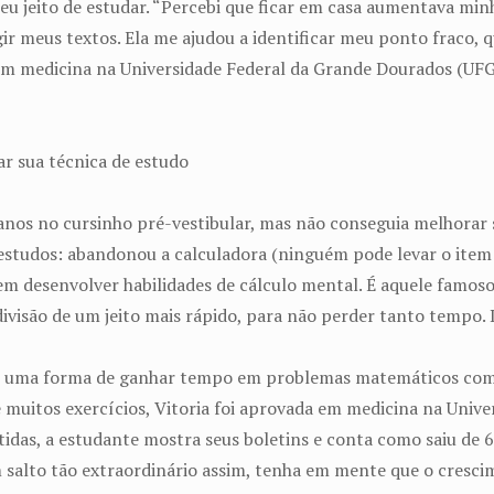
u jeito de estudar. “Percebi que ficar em casa aumentava minha
gir meus textos. Ela me ajudou a identificar meu ponto fraco,
a em medicina na Universidade Federal da Grande Dourados (UF
s
r sua técnica de estudo
s anos no cursinho pré-vestibular, mas não conseguia melhorar
e estudos: abandonou a calculadora (ninguém pode levar o item
 em desenvolver habilidades de cálculo mental. É aquele famoso
divisão de um jeito mais rápido, para não perder tanto tempo.
 É uma forma de ganhar tempo em problemas matemáticos com 
e muitos exercícios, Vitoria foi aprovada em medicina na Univ
tidas, a estudante mostra seus boletins e conta como saiu de
 salto tão extraordinário assim, tenha em mente que o crescim