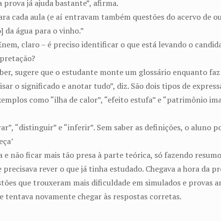
 prova já ajuda bastante”, afirma.
para cada aula (e aí entravam também questões do acervo de out
da água para o vinho.”
Enem, claro – é preciso identificar o que está levando o candid
pretação?
uber, sugere que o estudante monte um glossário enquanto faz 
sar o significado e anotar tudo”, diz. São dois tipos de express
emplos como “ilha de calor”, “efeito estufa” e “patrimônio im
”, “distinguir” e “inferir”. Sem saber as definições, o aluno p
eça’
e não ficar mais tão presa à parte teórica, só fazendo resumo
e precisava rever o que já tinha estudado. Chegava a hora da pr
uestões que trouxeram mais dificuldade em simulados e provas
e tentava novamente chegar às respostas corretas.