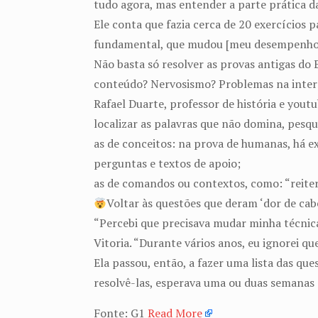
tudo agora, mas entender a parte prática da
Ele conta que fazia cerca de 20 exercícios 
fundamental, que mudou [meu desempenho] 
Não basta só resolver as provas antigas do 
conteúdo? Nervosismo? Problemas na inter
Rafael Duarte, professor de história e yout
localizar as palavras que não domina, pesqui
as de conceitos: na prova de humanas, há ex
perguntas e textos de apoio;
as de comandos ou contextos, como: “reiterar
Voltar às questões que deram ‘dor de cab
“Percebi que precisava mudar minha técnica 
Vitoria. “Durante vários anos, eu ignorei qu
Ela passou, então, a fazer uma lista das q
resolvê-las, esperava uma ou duas semanas 
Fonte: G1
Read More