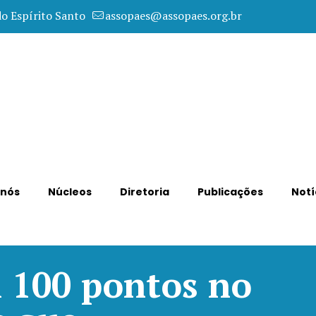
do Espírito Santo
assopaes@assopaes.org.br
 nós
Núcleos
Diretoria
Publicações
Notí
 100 pontos no