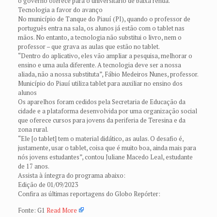
o governo oferece para o universitário de baixa renda.
Tecnologia a favor do avanço
No município de Tanque do Piauí (PI), quando o professor de
português entra na sala, os alunos já estão com o tablet nas
mãos. No entanto, a tecnologia não substitui o livro, nem o
professor – que grava as aulas que estão no tablet.
“Dentro do aplicativo, eles vão ampliar a pesquisa, melhorar o
ensino e uma aula diferente. A tecnologia deve ser a nossa
aliada, não a nossa substituta”, Fábio Medeiros Nunes, professor.
Município do Piauí utiliza tablet para auxiliar no ensino dos
alunos
Os aparelhos foram cedidos pela Secretaria de Educação da
cidade e a plataforma desenvolvida por uma organização social
que oferece cursos para jovens da periferia de Teresina e da
zona rural.
“Ele [o tablet] tem o material didático, as aulas. O desafio é,
justamente, usar o tablet, coisa que é muito boa, ainda mais para
nós jovens estudantes”, contou Juliane Macedo Leal, estudante
de 17 anos.
Assista à íntegra do programa abaixo:
Edição de 01/09/2023
Confira as últimas reportagens do Globo Repórter:
Fonte: G1
Read More