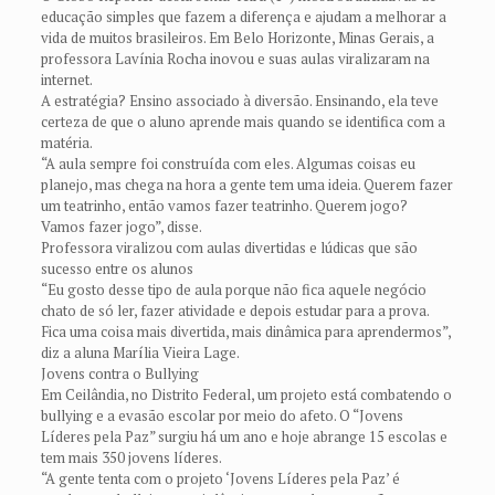
educação simples que fazem a diferença e ajudam a melhorar a
vida de muitos brasileiros. Em Belo Horizonte, Minas Gerais, a
professora Lavínia Rocha inovou e suas aulas viralizaram na
internet.
A estratégia? Ensino associado à diversão. Ensinando, ela teve
certeza de que o aluno aprende mais quando se identifica com a
matéria.
“A aula sempre foi construída com eles. Algumas coisas eu
planejo, mas chega na hora a gente tem uma ideia. Querem fazer
um teatrinho, então vamos fazer teatrinho. Querem jogo?
Vamos fazer jogo”, disse.
Professora viralizou com aulas divertidas e lúdicas que são
sucesso entre os alunos
“Eu gosto desse tipo de aula porque não fica aquele negócio
chato de só ler, fazer atividade e depois estudar para a prova.
Fica uma coisa mais divertida, mais dinâmica para aprendermos”,
diz a aluna Marília Vieira Lage.
Jovens contra o Bullying
Em Ceilândia, no Distrito Federal, um projeto está combatendo o
bullying e a evasão escolar por meio do afeto. O “Jovens
Líderes pela Paz” surgiu há um ano e hoje abrange 15 escolas e
tem mais 350 jovens líderes.
“A gente tenta com o projeto ‘Jovens Líderes pela Paz’ é