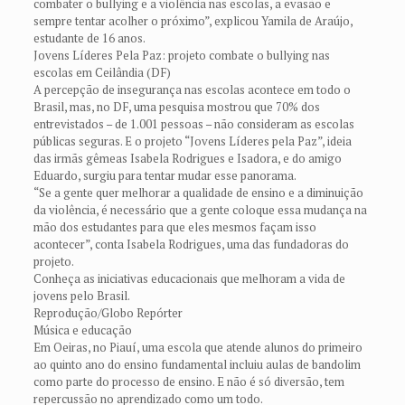
combater o bullying e a violência nas escolas, a evasão e
sempre tentar acolher o próximo”, explicou Yamila de Araújo,
estudante de 16 anos.
Jovens Líderes Pela Paz: projeto combate o bullying nas
escolas em Ceilândia (DF)
A percepção de insegurança nas escolas acontece em todo o
Brasil, mas, no DF, uma pesquisa mostrou que 70% dos
entrevistados – de 1.001 pessoas – não consideram as escolas
públicas seguras. E o projeto “Jovens Líderes pela Paz”, ideia
das irmãs gêmeas Isabela Rodrigues e Isadora, e do amigo
Eduardo, surgiu para tentar mudar esse panorama.
“Se a gente quer melhorar a qualidade de ensino e a diminuição
da violência, é necessário que a gente coloque essa mudança na
mão dos estudantes para que eles mesmos façam isso
acontecer”, conta Isabela Rodrigues, uma das fundadoras do
projeto.
Conheça as iniciativas educacionais que melhoram a vida de
jovens pelo Brasil.
Reprodução/Globo Repórter
Música e educação
Em Oeiras, no Piauí, uma escola que atende alunos do primeiro
ao quinto ano do ensino fundamental incluiu aulas de bandolim
como parte do processo de ensino. E não é só diversão, tem
repercussão no aprendizado como um todo.