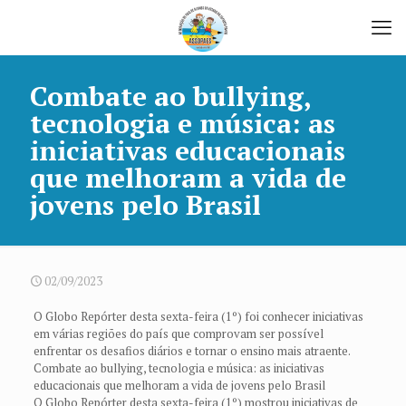
Combate ao bullying,
tecnologia e música: as
iniciativas educacionais
que melhoram a vida de
jovens pelo Brasil
02/09/2023
O Globo Repórter desta sexta-feira (1º) foi conhecer iniciativas
em várias regiões do país que comprovam ser possível
enfrentar os desafios diários e tornar o ensino mais atraente.
Combate ao bullying, tecnologia e música: as iniciativas
educacionais que melhoram a vida de jovens pelo Brasil
O Globo Repórter desta sexta-feira (1º) mostrou iniciativas de