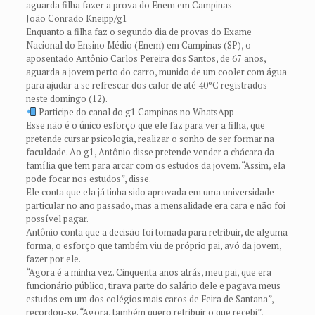
aguarda filha fazer a prova do Enem em Campinas
João Conrado Kneipp/g1
Enquanto a filha faz o segundo dia de provas do Exame
Nacional do Ensino Médio (Enem) em Campinas (SP), o
aposentado Antônio Carlos Pereira dos Santos, de 67 anos,
aguarda a jovem perto do carro, munido de um cooler com água
para ajudar a se refrescar dos calor de até 40ºC registrados
neste domingo (12).
Participe do canal do g1 Campinas no WhatsApp
Esse não é o único esforço que ele faz para ver a filha, que
pretende cursar psicologia, realizar o sonho de ser formar na
faculdade. Ao g1, Antônio disse pretende vender a chácara da
família que tem para arcar com os estudos da jovem. “Assim, ela
pode focar nos estudos”, disse.
Ele conta que ela já tinha sido aprovada em uma universidade
particular no ano passado, mas a mensalidade era cara e não foi
possível pagar.
Antônio conta que a decisão foi tomada para retribuir, de alguma
forma, o esforço que também viu de próprio pai, avó da jovem,
fazer por ele.
“Agora é a minha vez. Cinquenta anos atrás, meu pai, que era
funcionário público, tirava parte do salário dele e pagava meus
estudos em um dos colégios mais caros de Feira de Santana”,
recordou-se. “Agora, também quero retribuir o que recebi”,