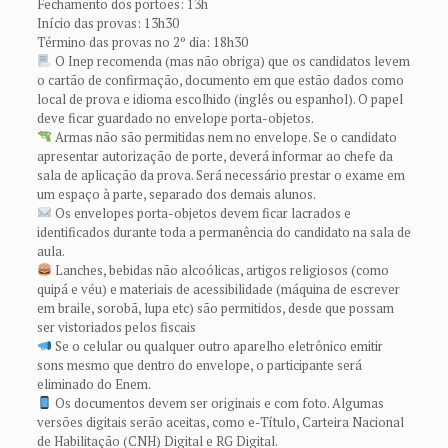
Fechamento dos portões: 13h
Início das provas: 13h30
Término das provas no 2º dia: 18h30
O Inep recomenda (mas não obriga) que os candidatos levem
o cartão de confirmação, documento em que estão dados como
local de prova e idioma escolhido (inglês ou espanhol). O papel
deve ficar guardado no envelope porta-objetos.
Armas não são permitidas nem no envelope. Se o candidato
apresentar autorização de porte, deverá informar ao chefe da
sala de aplicação da prova. Será necessário prestar o exame em
um espaço à parte, separado dos demais alunos.
Os envelopes porta-objetos devem ficar lacrados e
identificados durante toda a permanência do candidato na sala de
aula.
Lanches, bebidas não alcoólicas, artigos religiosos (como
quipá e véu) e materiais de acessibilidade (máquina de escrever
em braile, sorobã, lupa etc) são permitidos, desde que possam
ser vistoriados pelos fiscais
Se o celular ou qualquer outro aparelho eletrônico emitir
sons mesmo que dentro do envelope, o participante será
eliminado do Enem.
Os documentos devem ser originais e com foto. Algumas
versões digitais serão aceitas, como e-Título, Carteira Nacional
de Habilitação (CNH) Digital e RG Digital.