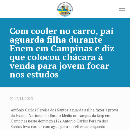
Com cooler no carro, pai
aguarda filha durante
Enem em Campinas e diz
que colocou chácara à
venda para jovem focar
nos estudos
12/11/2023
Antônio Carlos Pereira dos Santos aguarda a filha fazer a prova
do Exame Nacional do Ensino Médio no campus da Unip em
Campinas neste domingo (12). Antonio Carlos Pereira dos
Santos leva cooler com água para se refrescar enquanto