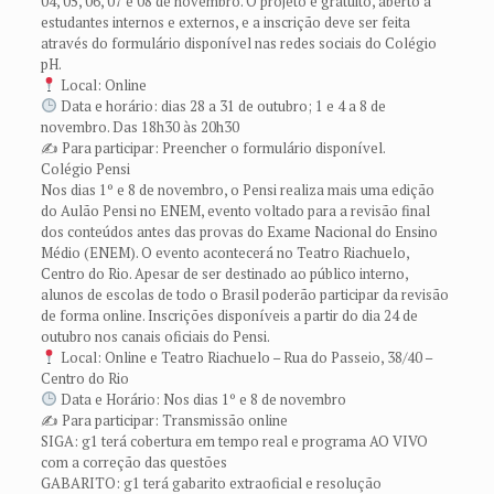
04, 05, 06, 07 e 08 de novembro. O projeto é gratuito, aberto a
estudantes internos e externos, e a inscrição deve ser feita
através do formulário disponível nas redes sociais do Colégio
pH.
Local: Online
Data e horário: dias 28 a 31 de outubro; 1 e 4 a 8 de
novembro. Das 18h30 às 20h30
✍️ Para participar: Preencher o formulário disponível.
Colégio Pensi
Nos dias 1º e 8 de novembro, o Pensi realiza mais uma edição
do Aulão Pensi no ENEM, evento voltado para a revisão final
dos conteúdos antes das provas do Exame Nacional do Ensino
Médio (ENEM). O evento acontecerá no Teatro Riachuelo,
Centro do Rio. Apesar de ser destinado ao público interno,
alunos de escolas de todo o Brasil poderão participar da revisão
de forma online. Inscrições disponíveis a partir do dia 24 de
outubro nos canais oficiais do Pensi.
Local: Online e Teatro Riachuelo – Rua do Passeio, 38/40 –
Centro do Rio
Data e Horário: Nos dias 1º e 8 de novembro
✍️ Para participar: Transmissão online
SIGA: g1 terá cobertura em tempo real e programa AO VIVO
com a correção das questões
GABARITO: g1 terá gabarito extraoficial e resolução