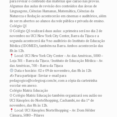
para revisar o conteúdo das matérias que cairão nas provas.
Algumas das aulas de revisão dos conteúdos das áreas de
Linguagens, Ciências Humanas, Matemática, Ciências da
Natureza e Redação acontecerão em cinemas e auditórios, além
de ser m abertos ao alunos da rede pública e privada de ensino.
Colégio QI
O Colégio QI realizará duas aulas: a primeira será no dia 2 de
novembro no UCI New York City Center, Barra da Tijuca e a
segunda acontecerá dia 9 no auditório do Instituto de Educação
Médica (IDOMED), também na Barra. Ambos acontecerão das
8h às 12h.
Local: UCI New York City Center – Av. das Américas, 5000 –
Loja 301 – Barra da Tijuca / Instituto de Educação Médica – Av.
das Américas, 700 – Barra da Tijuca
Data e horário: 02 e 09 de novembro, das 8h às 12h
✍️ Para participar: Enviar e-mail para
pedagogico@colegioqi.com.br, com a cópia da carteirinha
escolar em anexo.
Colégio Matriz Educação
O Colégio Matriz Educação também organizará seu aulão no
UCI Kinoplex do NorteShopping, Cachambi, no dia 1º de
novembro, das 8h às 12h.
Local: UCI Kinoplex NorteShopping – Av. Dom Hélder
Câmara, 5080 – Pilares