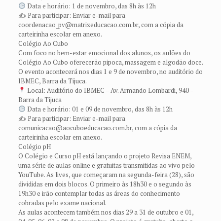
Data e horário: 1 de novembro, das 8h às 12h
✍️ Para participar: Enviar e-mail para
coordenacao_pv@matrizeducacao.com.br, com a cópia da
carteirinha escolar em anexo.
Colégio Ao Cubo
Com foco no bem-estar emocional dos alunos, os aulões do
Colégio Ao Cubo oferecerão pipoca, massagem e algodão doce.
O evento acontecerá nos dias 1 e 9 de novembro, no auditório do
IBMEC, Barra da Tijuca.
Local: Auditório do IBMEC – Av. Armando Lombardi, 940 –
Barra da Tijuca
Data e horário: 01 e 09 de novembro, das 8h às 12h
✍️ Para participar: Enviar e-mail para
comunicacao@aocuboeducacao.com.br, com a cópia da
carteirinha escolar em anexo.
Colégio pH
O Colégio e Curso pH está lançando o projeto Revisa ENEM,
uma série de aulas online e gratuitas transmitidas ao vivo pelo
YouTube. As lives, que começaram na segunda-feira (28), são
divididas em dois blocos. O primeiro às 18h30 e o segundo às
19h30 e irão contemplar todas as áreas do conhecimento
cobradas pelo exame nacional.
As aulas acontecem também nos dias 29 a 31 de outubro e 01,