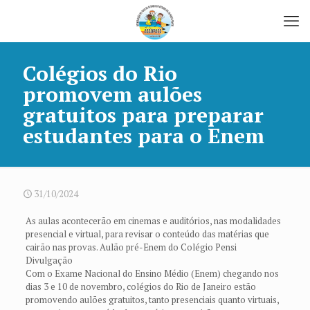
Colégios do Rio
promovem aulões
gratuitos para preparar
estudantes para o Enem
31/10/2024
As aulas acontecerão em cinemas e auditórios, nas modalidades
presencial e virtual, para revisar o conteúdo das matérias que
cairão nas provas. Aulão pré-Enem do Colégio Pensi
Divulgação
Com o Exame Nacional do Ensino Médio (Enem) chegando nos
dias 3 e 10 de novembro, colégios do Rio de Janeiro estão
promovendo aulões gratuitos, tanto presenciais quanto virtuais,