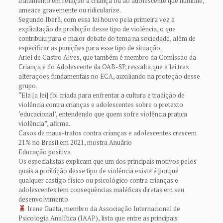
tratamento em relação à criança ou ao adolescente que humilhe,
ameace gravemente ou ridicularize.
Segundo Iberê, com essa lei houve pela primeira vez a
explicitação da proibição desse tipo de violência, o que
contribuiu para o maior debate do tema na sociedade, além de
especificar as punições para esse tipo de situação.
Ariel de Castro Alves, que também é membro da Comissão da
Criança e do Adolescente da OAB-SP, ressalta que a lei traz
alterações fundamentais no ECA, auxiliando na proteção desse
grupo.
“Ela [a lei] foi criada para enfrentar a cultura e tradição de
violência contra crianças e adolescentes sobre o pretexto
‘educacional’, entendendo que quem sofre violência pratica
violência”, afirma.
Casos de maus-tratos contra crianças e adolescentes crescem
21% no Brasil em 2021, mostra Anuário
Educação positiva
Os especialistas explicam que um dos principais motivos pelos
quais a proibição desse tipo de violência existe é porque
qualquer castigo físico ou psicológico contra crianças e
adolescentes tem consequências maléficas diretas em seu
desenvolvimento.
Irene Gaeta, membro da Associação Internacional de
Psicologia Analítica (IAAP), lista que entre as principais