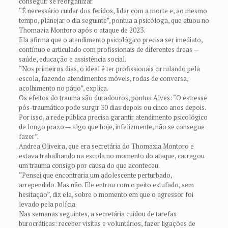
conseguir se reorganizar.
“É necessário cuidar dos feridos, lidar com a morte e, ao mesmo
tempo, planejar o dia seguinte”, pontua a psicóloga, que atuou no
Thomazia Montoro após o ataque de 2023.
Ela afirma que o atendimento psicológico precisa ser imediato,
contínuo e articulado com profissionais de diferentes áreas —
saúde, educação e assistência social.
“Nos primeiros dias, o ideal é ter profissionais circulando pela
escola, fazendo atendimentos móveis, rodas de conversa,
acolhimento no pátio”, explica.
Os efeitos do trauma são duradouros, pontua Alves: “O estresse
pós-traumático pode surgir 30 dias depois ou cinco anos depois.
Por isso, a rede pública precisa garantir atendimento psicológico
de longo prazo — algo que hoje, infelizmente, não se consegue
fazer”.
Andrea Oliveira, que era secretária do Thomazia Montoro e
estava trabalhando na escola no momento do ataque, carregou
um trauma consigo por causa do que aconteceu.
“Pensei que encontraria um adolescente perturbado,
arrependido. Mas não. Ele entrou com o peito estufado, sem
hesitação”, diz ela, sobre o momento em que o agressor foi
levado pela polícia.
Nas semanas seguintes, a secretária cuidou de tarefas
burocráticas: receber visitas e voluntários, fazer ligações de