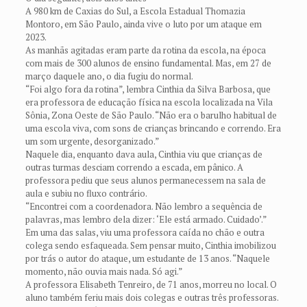
A 980 km de Caxias do Sul, a Escola Estadual Thomazia
Montoro, em São Paulo, ainda vive o luto por um ataque em
2023.
As manhãs agitadas eram parte da rotina da escola, na época
com mais de 300 alunos de ensino fundamental. Mas, em 27 de
março daquele ano, o dia fugiu do normal.
“Foi algo fora da rotina”, lembra Cinthia da Silva Barbosa, que
era professora de educação física na escola localizada na Vila
Sônia, Zona Oeste de São Paulo. “Não era o barulho habitual de
uma escola viva, com sons de crianças brincando e correndo. Era
um som urgente, desorganizado.”
Naquele dia, enquanto dava aula, Cinthia viu que crianças de
outras turmas desciam correndo a escada, em pânico. A
professora pediu que seus alunos permanecessem na sala de
aula e subiu no fluxo contrário.
“Encontrei com a coordenadora. Não lembro a sequência de
palavras, mas lembro dela dizer: ‘Ele está armado. Cuidado’.”
Em uma das salas, viu uma professora caída no chão e outra
colega sendo esfaqueada. Sem pensar muito, Cinthia imobilizou
por trás o autor do ataque, um estudante de 13 anos. “Naquele
momento, não ouvia mais nada. Só agi.”
A professora Elisabeth Tenreiro, de 71 anos, morreu no local. O
aluno também feriu mais dois colegas e outras três professoras.