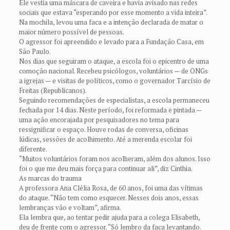
Ele vestia uma máscara de caveira e havia avisado nas redes
sociais que estava “esperando por esse momento a vida inteira”.
Na mochila, levou uma faca e a intenção declarada de matar o
maior número possível de pessoas.
O agressor foi apreendido e levado para a Fundação Casa, em
São Paulo.
Nos dias que seguiram o ataque, a escola foi o epicentro de uma
comoção nacional. Recebeu psicólogos, voluntários — de ONGs
a igrejas — e visitas de políticos, como o governador Tarcísio de
Freitas (Republicanos).
Seguindo recomendações de especialistas, a escola permaneceu
fechada por 14 dias. Neste período, foi reformada e pintada —
uma ação encorajada por pesquisadores no tema para
ressignificar o espaço. Houve rodas de conversa, oficinas
lúdicas, sessões de acolhimento. Até a merenda escolar foi
diferente.
“Muitos voluntários foram nos acolheram, além dos alunos. Isso
foi o que me deu mais força para continuar ali”, diz Cinthia.
As marcas do trauma
A professora Ana Clélia Rosa, de 60 anos, foi uma das vítimas
do ataque. “Não tem como esquecer. Nesses dois anos, essas
lembranças vão e voltam”, afirma.
Ela lembra que, ao tentar pedir ajuda para a colega Elisabeth,
deu de frente com o agressor. “Só lembro da faca levantando.