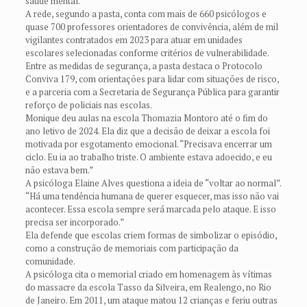
saúde mental.
A rede, segundo a pasta, conta com mais de 660 psicólogos e
quase 700 professores orientadores de convivência, além de mil
vigilantes contratados em 2023 para atuar em unidades
escolares selecionadas conforme critérios de vulnerabilidade.
Entre as medidas de segurança, a pasta destaca o Protocolo
Conviva 179, com orientações para lidar com situações de risco,
e a parceria com a Secretaria de Segurança Pública para garantir
reforço de policiais nas escolas.
Monique deu aulas na escola Thomazia Montoro até o fim do
ano letivo de 2024. Ela diz que a decisão de deixar a escola foi
motivada por esgotamento emocional. “Precisava encerrar um
ciclo. Eu ia ao trabalho triste. O ambiente estava adoecido, e eu
não estava bem.”
A psicóloga Elaine Alves questiona a ideia de “voltar ao normal”.
“Há uma tendência humana de querer esquecer, mas isso não vai
acontecer. Essa escola sempre será marcada pelo ataque. E isso
precisa ser incorporado.”
Ela defende que escolas criem formas de simbolizar o episódio,
como a construção de memoriais com participação da
comunidade.
A psicóloga cita o memorial criado em homenagem às vítimas
do massacre da escola Tasso da Silveira, em Realengo, no Rio
de Janeiro. Em 2011, um ataque matou 12 crianças e feriu outras