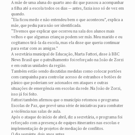
A mãe de uma aluna do quarto ano diz que passou a acompanhar
a filha até a escola todos os dias — antes, fazia isso só de vez em
quando.
“Ela ficou medo e não entendeu bem o que aconteceu”, explica a
mãe, que pediu para não ser identificada.
“Tivemos que explicar que ocorreu na sala dos alunos mais
velhos e que algumas crianças podem ser más. Meu marido e eu
cogitamos tirá-la da escola, mas ela disse que queria continuar
para estar com as amigas.”
A secretária municipal de Educação, Marta Fattori, disse à BBC
News Brasil que o patrulhamento foi reforçado na João de Zorzi
e em outras unidades da região.
Também estão sendo discutidas medidas como colocar portões
com campainha para controlar acesso de estranhos e botões de
pânico que poderiam ser acionados em ataques e outras
situações de emergência em escolas da rede. Na João de Zorzi,
isso já foi feito.
Fattori também afirmou que o município retomou o programa
Escolas de Paz, que prevê uma série de iniciativas para combater
a violência nas salas de aula.
Após o ataque do início de abril, diz a secretária, o programa foi
reforçado com a presença de equipes itinerantes nas escolas e
implementação de projetos de mediação de conflitos.
O dia seguinte, dois anos antes