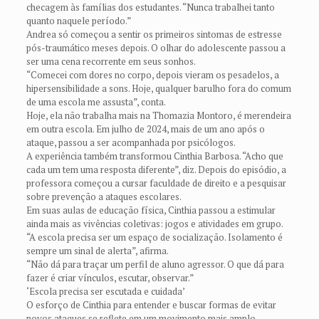
checagem às famílias dos estudantes. “Nunca trabalhei tanto
quanto naquele período.”
Andrea só começou a sentir os primeiros sintomas de estresse
pós-traumático meses depois. O olhar do adolescente passou a
ser uma cena recorrente em seus sonhos.
“Comecei com dores no corpo, depois vieram os pesadelos, a
hipersensibilidade a sons. Hoje, qualquer barulho fora do comum
de uma escola me assusta”, conta.
Hoje, ela não trabalha mais na Thomazia Montoro, é merendeira
em outra escola. Em julho de 2024, mais de um ano após o
ataque, passou a ser acompanhada por psicólogos.
A experiência também transformou Cinthia Barbosa. “Acho que
cada um tem uma resposta diferente”, diz. Depois do episódio, a
professora começou a cursar faculdade de direito e a pesquisar
sobre prevenção a ataques escolares.
Em suas aulas de educação física, Cinthia passou a estimular
ainda mais as vivências coletivas: jogos e atividades em grupo.
“A escola precisa ser um espaço de socialização. Isolamento é
sempre um sinal de alerta”, afirma.
“Não dá para traçar um perfil de aluno agressor. O que dá para
fazer é criar vínculos, escutar, observar.”
‘Escola precisa ser escutada e cuidada’
O esforço de Cinthia para entender e buscar formas de evitar
novos ataques se reflete em um movimento mais amplo.