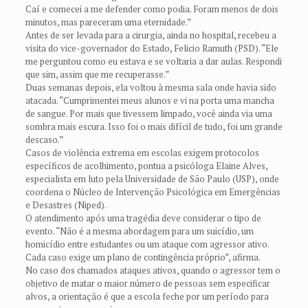
Caí e comecei a me defender como podia. Foram menos de dois
minutos, mas pareceram uma eternidade.”
Antes de ser levada para a cirurgia, ainda no hospital, recebeu a
visita do vice-governador do Estado, Felicio Ramuth (PSD). “Ele
me perguntou como eu estava e se voltaria a dar aulas. Respondi
que sim, assim que me recuperasse.”
Duas semanas depois, ela voltou à mesma sala onde havia sido
atacada. “Cumprimentei meus alunos e vi na porta uma mancha
de sangue. Por mais que tivessem limpado, você ainda via uma
sombra mais escura. Isso foi o mais difícil de tudo, foi um grande
descaso.”
Casos de violência extrema em escolas exigem protocolos
específicos de acolhimento, pontua a psicóloga Elaine Alves,
especialista em luto pela Universidade de São Paulo (USP), onde
coordena o Núcleo de Intervenção Psicológica em Emergências
e Desastres (Niped).
O atendimento após uma tragédia deve considerar o tipo de
evento. “Não é a mesma abordagem para um suicídio, um
homicídio entre estudantes ou um ataque com agressor ativo.
Cada caso exige um plano de contingência próprio”, afirma.
No caso dos chamados ataques ativos, quando o agressor tem o
objetivo de matar o maior número de pessoas sem especificar
alvos, a orientação é que a escola feche por um período para