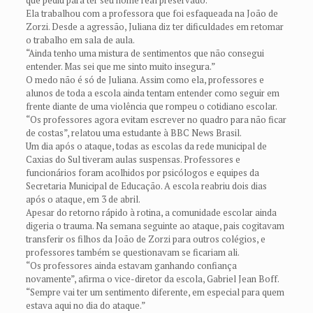
Ela trabalhou com a professora que foi esfaqueada na João de
Zorzi. Desde a agressão, Juliana diz ter dificuldades em retomar
o trabalho em sala de aula.
“Ainda tenho uma mistura de sentimentos que não consegui
entender. Mas sei que me sinto muito insegura.”
O medo não é só de Juliana. Assim como ela, professores e
alunos de toda a escola ainda tentam entender como seguir em
frente diante de uma violência que rompeu o cotidiano escolar.
“Os professores agora evitam escrever no quadro para não ficar
de costas”, relatou uma estudante à BBC News Brasil.
Um dia após o ataque, todas as escolas da rede municipal de
Caxias do Sul tiveram aulas suspensas. Professores e
funcionários foram acolhidos por psicólogos e equipes da
Secretaria Municipal de Educação. A escola reabriu dois dias
após o ataque, em 3 de abril.
Apesar do retorno rápido à rotina, a comunidade escolar ainda
digeria o trauma. Na semana seguinte ao ataque, pais cogitavam
transferir os filhos da João de Zorzi para outros colégios, e
professores também se questionavam se ficariam ali.
“Os professores ainda estavam ganhando confiança
novamente”, afirma o vice-diretor da escola, Gabriel Jean Boff.
“Sempre vai ter um sentimento diferente, em especial para quem
estava aqui no dia do ataque.”