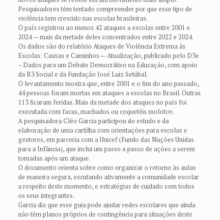
Pesquisadores têm tentado compreender por que esse tipo de
violência tem crescido nas escolas brasileiras.
O país registrou ao menos 42 ataques a escolas entre 2001 e
2024 — mais da metade deles concentrados entre 2022 e 2024.
Os dados são do relatório Ataques de Violência Extrema às
Escolas: Causas e Caminhos — Atualização, publicado pelo D3e
– Dados para um Debate Democrático na Educação, com apoio
da B3 Social e da Fundação José Luiz Setúbal.
O levantamento mostra que, entre 2001 e o fim do ano passado,
44 pessoas foram mortas em ataques a escolas no Brasil. Outras
113 ficaram feridas. Mais da metade dos ataques no país foi
executada com facas, machados ou coquetéis molotov.
A pesquisadora Cléo Garcia participou do estudo e da
elaboração de uma cartilha com orientações para escolas e
gestores, em parceria com a Unicef (Fundo das Nações Unidas
para a Infância), que inclui um passo a passo de ações a serem
tomadas após um ataque.
O documento orienta sobre como organizar o retorno às aulas
de maneira segura, escutando ativamente a comunidade escolar
a respeito deste momento, e estratégias de cuidado com todos
os seus integrantes.
Garcia diz que esse guia pode ajudar redes escolares que ainda
não têm planos próprios de contingência para situações deste