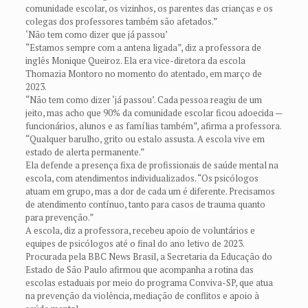
comunidade escolar, os vizinhos, os parentes das crianças e os
colegas dos professores também são afetados.”
‘Não tem como dizer que já passou’
“Estamos sempre com a antena ligada”, diz a professora de
inglês Monique Queiroz. Ela era vice-diretora da escola
Thomazia Montoro no momento do atentado, em março de
2023.
“Não tem como dizer ‘já passou’. Cada pessoa reagiu de um
jeito, mas acho que 90% da comunidade escolar ficou adoecida —
funcionários, alunos e as famílias também”, afirma a professora.
“Qualquer barulho, grito ou estalo assusta. A escola vive em
estado de alerta permanente.”
Ela defende a presença fixa de profissionais de saúde mental na
escola, com atendimentos individualizados. “Os psicólogos
atuam em grupo, mas a dor de cada um é diferente. Precisamos
de atendimento contínuo, tanto para casos de trauma quanto
para prevenção.”
A escola, diz a professora, recebeu apoio de voluntários e
equipes de psicólogos até o final do ano letivo de 2023.
Procurada pela BBC News Brasil, a Secretaria da Educação do
Estado de São Paulo afirmou que acompanha a rotina das
escolas estaduais por meio do programa Conviva-SP, que atua
na prevenção da violência, mediação de conflitos e apoio à