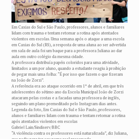
Em Caxias do Sul e São Paulo, professores, alunos e familiares
lidam com trauma e tentam retomar a rotina após atentados
violentos em escolas. Uma semana após o ataque a uma escola
em Caxias do Sul (RS), a resposta de uma aluna ao ser advertida
em sala de aula foi um baque para a professora Juliana ao dar
aula em outro colégio da mesma cidade.
A professora distribuía papéis coloridos para uma atividade,
limitados a um por aluno, quando a estudante reagiu à proibição
de pegar mais uma folha: “É por isso que fazem o que fizeram
na João de Zorzi”.
A referência era ao ataque ocorrido em 1º de abril, em que três
adolescentes do sétimo ano da Escola Municipal João de Zorzi
atacaram pelas costas e a facadas uma professora de inglês,
seguindo um plano premeditado pelo Instagram dias antes.
Legenda da foto, Em Caxias do Sul e São Paulo, professores,
alunos e familiares lidam com trauma e tentam retomar a rotina
após atentados violentos em escolas
Gabriel Lain/Sindiserv/BBC
“A violência contra os professores está naturalizada”, diz Juliana,
que pediu para ter seu nome real preservado.