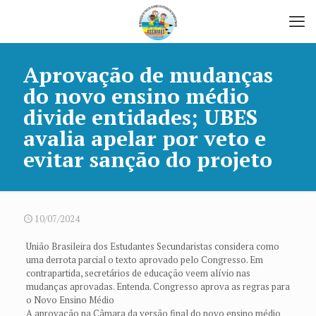
Aprovação de mudanças
do novo ensino médio
divide entidades; UBES
avalia apelar por veto e
evitar sanção do projeto
10/07/2024
União Brasileira dos Estudantes Secundaristas considera como
uma derrota parcial o texto aprovado pelo Congresso. Em
contrapartida, secretários de educação veem alívio nas
mudanças aprovadas. Entenda. Congresso aprova as regras para
o Novo Ensino Médio
A aprovação na Câmara da versão final do novo ensino médio