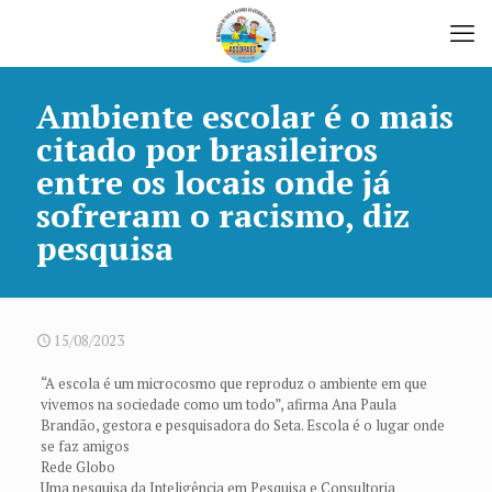
Ambiente escolar é o mais
citado por brasileiros
entre os locais onde já
sofreram o racismo, diz
pesquisa
15/08/2023
“A escola é um microcosmo que reproduz o ambiente em que
vivemos na sociedade como um todo”, afirma Ana Paula
Brandão, gestora e pesquisadora do Seta. Escola é o lugar onde
se faz amigos
Rede Globo
Uma pesquisa da Inteligência em Pesquisa e Consultoria