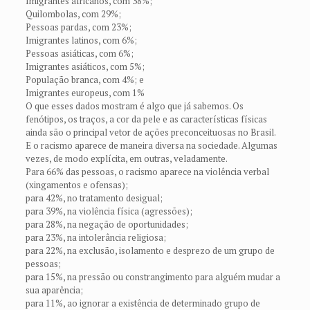
Imigrantes africanos, com 38%;
Quilombolas, com 29%;
Pessoas pardas, com 23%;
Imigrantes latinos, com 6%;
Pessoas asiáticas, com 6%;
Imigrantes asiáticos, com 5%;
População branca, com 4%; e
Imigrantes europeus, com 1%
O que esses dados mostram é algo que já sabemos. Os
fenótipos, os traços, a cor da pele e as características físicas
ainda são o principal vetor de ações preconceituosas no Brasil.
E o racismo aparece de maneira diversa na sociedade. Algumas
vezes, de modo explícita, em outras, veladamente.
Para 66% das pessoas, o racismo aparece na violência verbal
(xingamentos e ofensas);
para 42%, no tratamento desigual;
para 39%, na violência física (agressões);
para 28%, na negação de oportunidades;
para 23%, na intolerância religiosa;
para 22%, na exclusão, isolamento e desprezo de um grupo de
pessoas;
para 15%, na pressão ou constrangimento para alguém mudar a
sua aparência;
para 11%, ao ignorar a existência de determinado grupo de