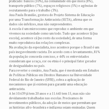
praticado: bancos (10%), na comunidade em que mora (8%),
transporte público (7%), espaços religiosos (5%) e agências de
recrutamento para o trabalho (3%).
Ana Paula Brandão, gestora do Projeto Sistema de Educação
por uma Transformação Antirracista (SETA), afirma que os
dados são infelizes, mas não surpreendentes.
A escola é um microcosmo que reproduz o ambiente em que
vivemos na sociedade como um todo. Tudo que acontece lá [na
escola], acontece cá [no resto da sociedade], de uma forma
muito reprodutora das relações complexas.
Na avaliação da especialista, isso acontece porque o Brasil é um
país inegavelmente racista. De acordo com o levantamento, 81%
da população concorda com isso, e 44% os entrevistados
consideram que a raça, cor ou etnia é o principal fator gerador
de desigualdades no país.
Para reverter o cenário, Ana Paula, que é mestranda em Estudos
de Políticas Públicas em Direitos Humanos na Universidade
Federal do Rio de Janeiro (UFRJ), cobra a aplicação de
mecanismos que já existem para garantir uma educação
antirracista.
A lei 10.639 já tem 20 anos e a 11.645 tem 15, mas não são
devidamente trabalhadas nas escolas. Precisamos de
investimentos públicos, da adoção de meios que permitam que
as histórias afro-brasileira e indígena sejam ensinadas. Quem