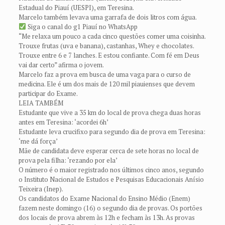
Estadual do Piauí (UESPI), em Teresina.
Marcelo também levava uma garrafa de dois litros com água.
Siga o canal do g1 Piauí no WhatsApp
“Me relaxa um pouco a cada cinco questões comer uma coisinha.
Trouxe frutas (uva e banana), castanhas, Whey e chocolates.
Trouxe entre 6 e 7 lanches. E estou confiante. Com fé em Deus
vai dar certo” afirma o jovem.
Marcelo faz a prova em busca de uma vaga para o curso de
medicina. Ele é um dos mais de 120 mil piauienses que devem
participar do Exame.
LEIA TAMBÉM
Estudante que vive a 35 km do local de prova chega duas horas
antes em Teresina: ‘acordei 6h’
Estudante leva crucifixo para segundo dia de prova em Teresina:
‘me dá força’
Mãe de candidata deve esperar cerca de sete horas no local de
prova pela filha: ‘rezando por ela’
O número é o maior registrado nos últimos cinco anos, segundo
o Instituto Nacional de Estudos e Pesquisas Educacionais Anísio
Teixeira (Inep).
Os candidatos do Exame Nacional do Ensino Médio (Enem)
fazem neste domingo (16) o segundo dia de provas. Os portões
dos locais de prova abrem às 12h e fecham às 13h. As provas