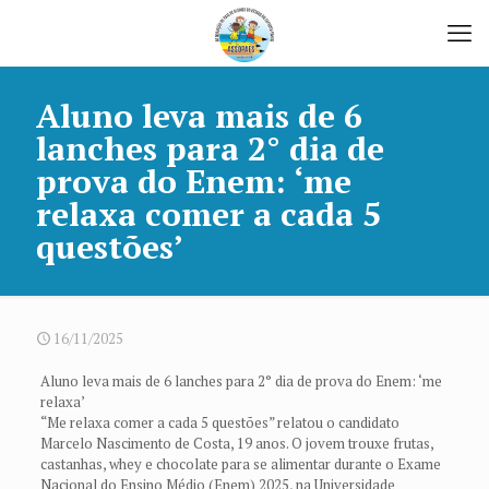
Aluno leva mais de 6
lanches para 2° dia de
prova do Enem: ‘me
relaxa comer a cada 5
questões’
16/11/2025
Aluno leva mais de 6 lanches para 2° dia de prova do Enem: ‘me
relaxa’
“Me relaxa comer a cada 5 questões” relatou o candidato
Marcelo Nascimento de Costa, 19 anos. O jovem trouxe frutas,
castanhas, whey e chocolate para se alimentar durante o Exame
Nacional do Ensino Médio (Enem) 2025, na Universidade