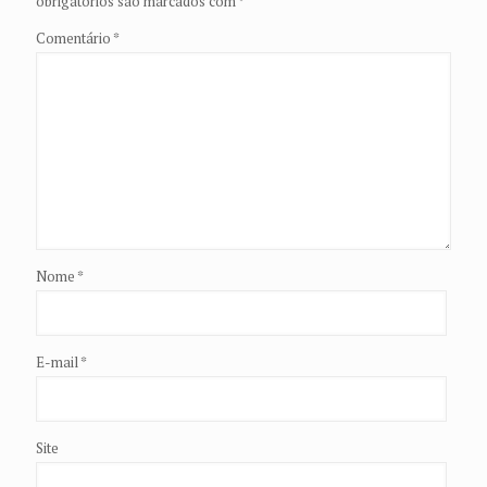
obrigatórios são marcados com
*
Comentário
*
Nome
*
E-mail
*
Site