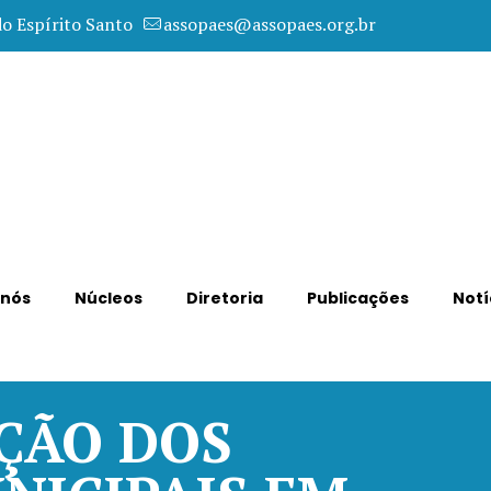
do Espírito Santo
assopaes@assopaes.org.br
 nós
Núcleos
Diretoria
Publicações
Notí
ÇÃO DOS