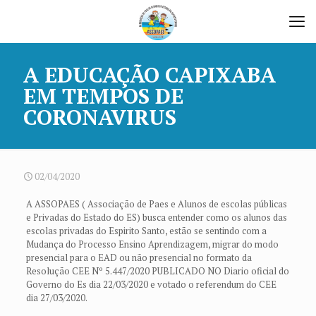
A EDUCAÇÃO CAPIXABA
EM TEMPOS DE
CORONAVIRUS
02/04/2020
A ASSOPAES ( Associação de Paes e Alunos de escolas públicas
e Privadas do Estado do ES) busca entender como os alunos das
escolas privadas do Espirito Santo, estão se sentindo com a
Mudança do Processo Ensino Aprendizagem, migrar do modo
presencial para o EAD ou não presencial no formato da
Resolução CEE Nº 5.447/2020 PUBLICADO NO Diario oficial do
Governo do Es dia 22/03/2020 e votado o referendum do CEE
dia 27/03/2020.